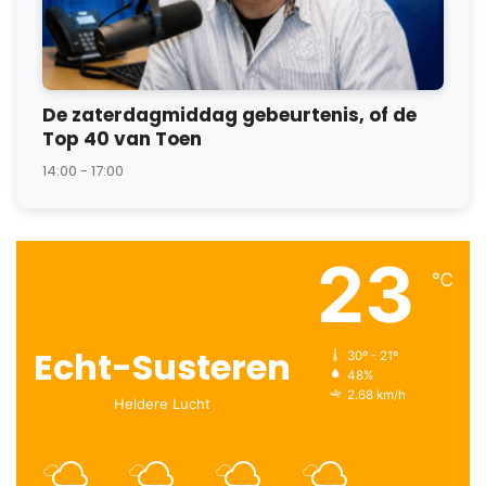
De zaterdagmiddag gebeurtenis, of de
Top 40 van Toen
14:00 - 17:00
23
℃
Echt-Susteren
30º - 21º
48%
2.68 km/h
Heldere Lucht