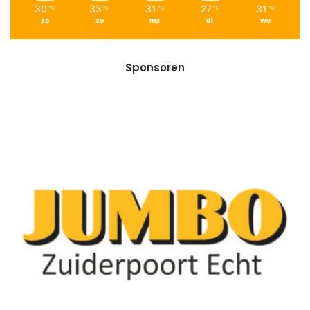
30
33
31
27
31
℃
℃
℃
℃
℃
za
zo
ma
di
wo
Sponsoren