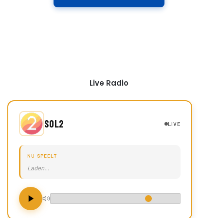
Live Radio
SOL2
LIVE
NU SPEELT
Laden…