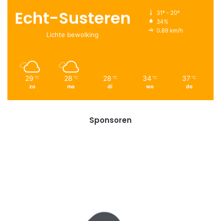
Echt-Susteren
31º - 20º
34%
0.89 km/h
Lichte bewolking
29
28
28
34
37
℃
℃
℃
℃
℃
zo
ma
di
wo
do
Sponsoren