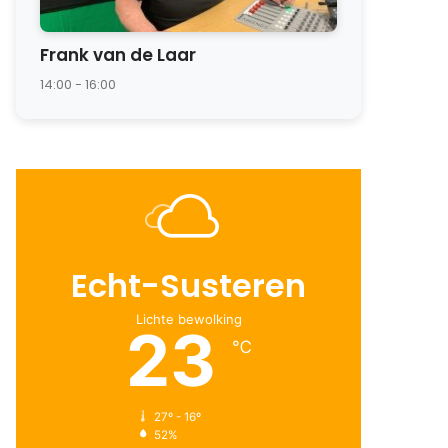
Frank van de Laar
14:00 - 16:00
Echt-Susteren
Lichte bewolking
23
℃
27º - 16º
52%