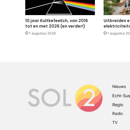
10 jaar KultkefeeEch, van 2016
Uitbreiden 
tot en met 2026 (en verder!)
elektricitei
1 augustus 2026
1 augustus 2
Nieuws
Echt-Sus
Regio
Radio
TV