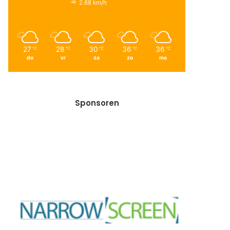
2.68 km/h
27
28
30
36
36
℃
℃
℃
℃
℃
do
vr
za
zo
ma
Sponsoren