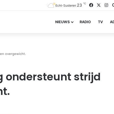
℃
Facebook
X
In
23
Echt-Susteren
NIEUWS
RADIO
TV
A
gen overgewicht.
 ondersteunt strijd
t.