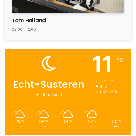
Tom Holland
09:00 - 12:00
11
℃
Echt-Susteren
29º - 9º
84%
0.45 km/h
Heldere Lucht
29
34
31
27
30
℃
℃
℃
℃
℃
za
zo
ma
di
wo