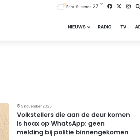
℃
Facebook
X
Ins
27
Echt-Susteren
NIEUWS
RADIO
TV
A
5 november 2025
Volkstellers die aan de deur komen
is hoax op WhatsApp: geen
melding bij politie binnengekomen