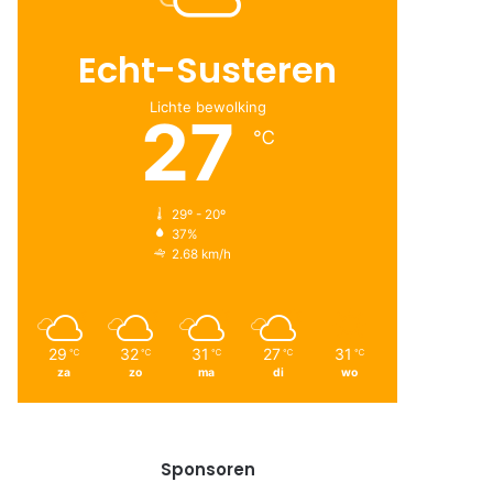
Echt-Susteren
Lichte bewolking
27
℃
29º - 20º
37%
2.68 km/h
29
32
31
27
31
℃
℃
℃
℃
℃
za
zo
ma
di
wo
Sponsoren